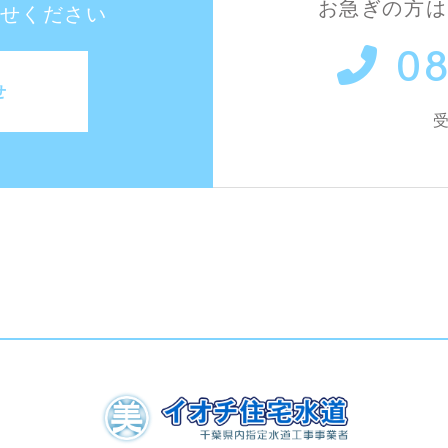
お急ぎの方は
せください
08
せ
受